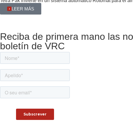
Tetra Pak invierte en un sistema automático Rotomat para el 
LEER MÁS
Reciba de primera mano las nov
boletín de VRC