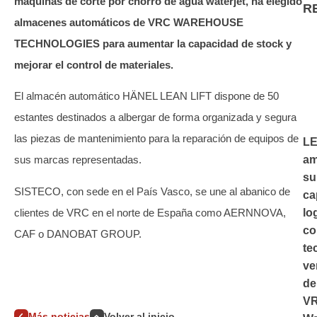
máquinas de corte por chorro de agua waterjet, ha elegido
R
almacenes automáticos de VRC WAREHOUSE
TECHNOLOGIES para aumentar la capacidad de stock y
mejorar el control de materiales.
El almacén automático HÄNEL LEAN LIFT dispone de 50
estantes destinados a albergar de forma organizada y segura
las piezas de mantenimiento para la reparación de equipos de
L
am
sus marcas representadas.
su
SISTECO, con sede en el País Vasco, se une al abanico de
ca
clientes de VRC en el norte de España como AERNNOVA,
lo
co
CAF o DANOBAT GROUP.
te
ve
de
V
Más noticias
Volver al inicio