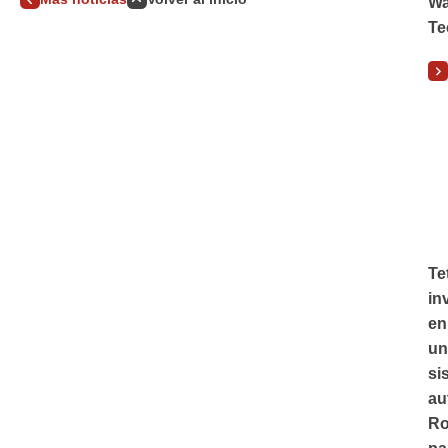
Wa
Te
Te
in
en
un
si
au
Ro