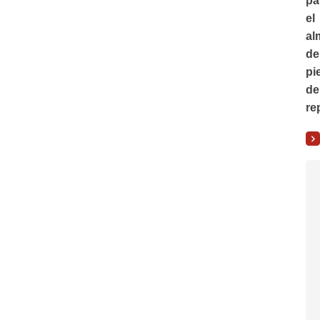
pa
el
al
de
pi
de
re